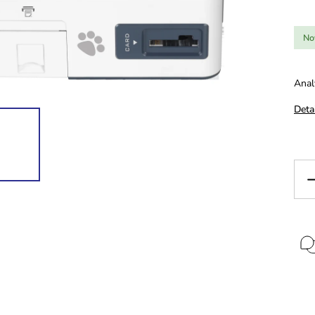
No
Anal
Deta