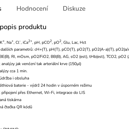
s
Hodnocení
Diskuze
 popis produktu
+
+
-
2+
2
2
 K
, Na
, Cl
, iCa
, pH, pCO
, pO
, Glu, Lac, Hct
dalších parametrů: cH+(T), pH(T), pCO(T), pO2(T), pO2(A-a)(T), pO2(a/A
 BE(B), RI, mOsm, pO2/FiO2, BB(B), AG, sO2 (est), tHb(est), TCO2, pO2 
analýzy jak venózní tak arteriální krve (150
µl
)
lýzy cca 1 min.
údržba i obsluha
 lithiová baterie - výdrž 24 hodin v úsporném režimu
připojení přes Ethernet, Wi-Fi, integrace do LIS
aná tiskárna
ná čtečka QR kódů