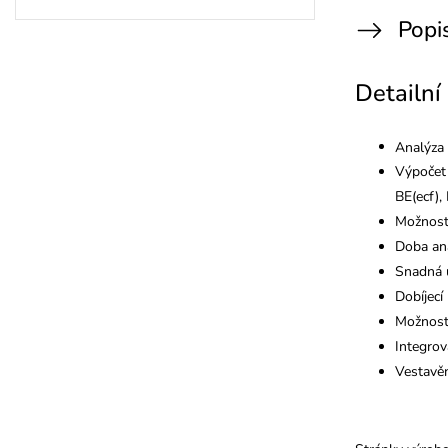
Popi
Detailní
Analýza
Výpočet 
BE(ecf),
Možnost 
Doba ana
Snadná 
Dobíjecí
Možnost 
Integrov
Vestavě