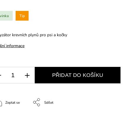
vinka
Tip
yzátor krevních plynů pro psi a kočky
ilní informace
PŘIDAT DO KOŠÍKU
Zeptat se
Sdílet