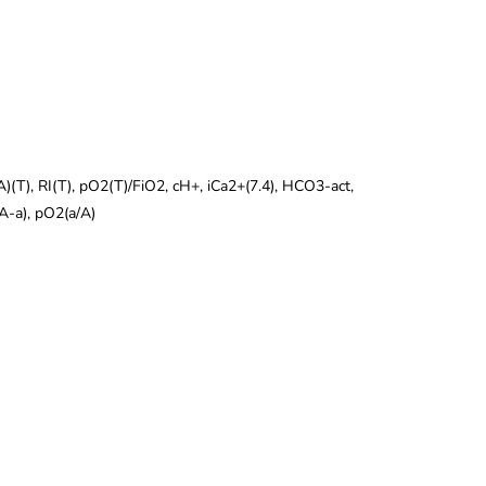
)(T), RI(T), pO2(T)/FiO2, cH+, iCa2+(7.4), HCO3-act,
(A-a), pO2(a/A)