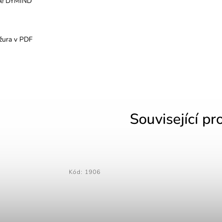
ce DYMIND
žura v PDF
Související pr
Kód:
1906