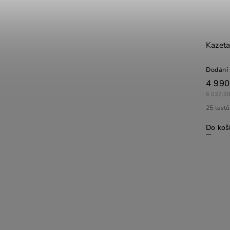
Kazeta
Dodání 
4 990
6 037,90
25 testů
Do koš