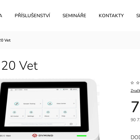
A
PŘÍSLUŠENSTVÍ
SEMINÁŘE
KONTAKTY
S
0 Vet
20 Vet
Znač
7
90 7
DOD