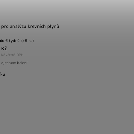
 pro analýzu krevních plynů
do 6 týdnů
(>9 ks)
 Kč
 Kč včetně DPH
 v jednom balení
íku