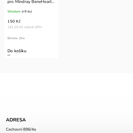
pro Mindray BeneHeart
R3
Skladem
(>9 ks)
150 Kč
181,50 Kč včetně DPH
80mmx 20m
Do košíku
ADRESA
Cechovní 896/4a