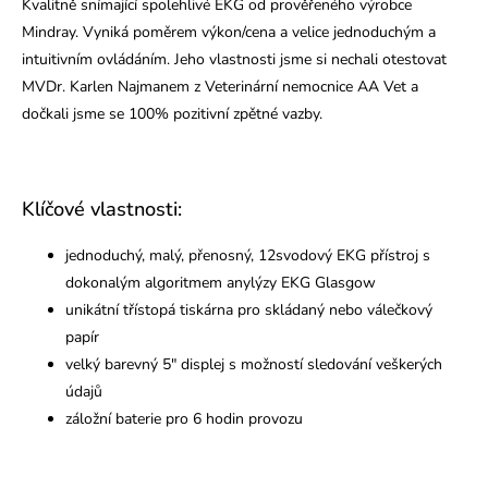
Kvalitně snímající spolehlivé EKG od prověřeného výrobce
Mindray. Vyniká poměrem výkon/cena a velice jednoduchým a
intuitivním ovládáním. Jeho vlastnosti jsme si nechali otestovat
MVDr. Karlen Najmanem z Veterinární nemocnice AA Vet a
dočkali jsme se 100% pozitivní zpětné vazby.
Klíčové vlastnosti:
jednoduchý, malý, přenosný, 12svodový EKG přístroj s
dokonalým algoritmem anylýzy EKG Glasgow
unikátní třístopá tiskárna pro skládaný nebo válečkový
papír
velký barevný 5" displej s možností sledování veškerých
údajů
záložní baterie pro 6 hodin provozu