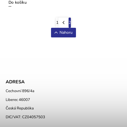
Do košíku
1
2
Nahoru
ADRESA
Cechovní 896/4a
Liberec 46007
Česká Republika
DIC/VAT: CZ04057503