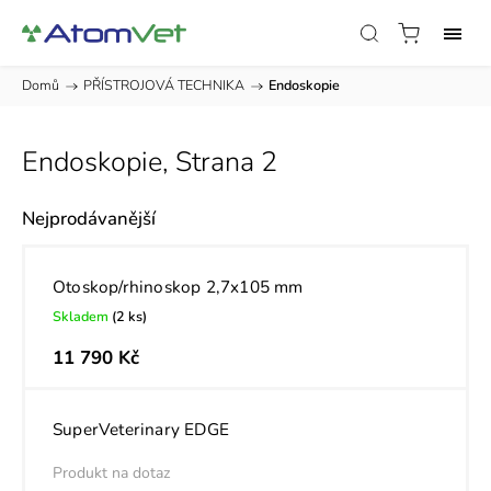
Domů
/
PŘÍSTROJOVÁ TECHNIKA
/
Endoskopie
Endoskopie
, Strana 2
Nejprodávanější
Otoskop/rhinoskop 2,7x105 mm
Skladem
(2 ks)
11 790 Kč
SuperVeterinary EDGE
Produkt na dotaz