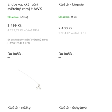
Endoskopický ruční
Kleště - biopsie
světelný zdroj HAWK
Skladem
(9 ks)
Skladem
(>9 ks)
3 499 Kč
2 400 Kč
4 233,79 Kč včetně DPH
2 904 Kč včetně DPH
Endoskopický ruční světelný zdroj
HAWK P9421 LED
Do košíku
Do košíku
Kleště - nůžky
Kleště - úchytové