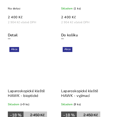
Na dotaz
Skladem
(1 ks)
2 400 Kč
2 400 Kč
2 904 Kč včetně DPH
2 904 Kč včetně DPH
Detail
Do košíku
Akce
Akce
Laparoskopické kleště
Laparoskopické kleště
HAWK - bioptické
HAWK - vyjímací
Skladem
(>9 ks)
Skladem
(9 ks)
–18 %
–18 %
2 450 Kč
2 450 Kč