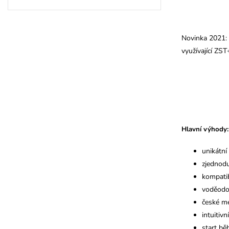
Novinka 2021: 
využívající ZST
Hlavní výhody:
unikátní
zjednod
kompatib
voděodol
české m
intuitivn
start bě