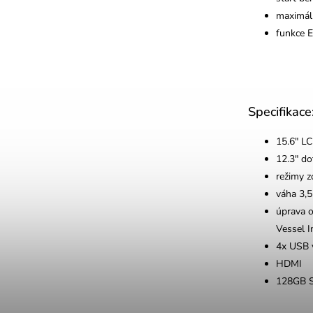
maximáln
funkce E
Specifikace
15.6" LC
12.3" do
režimy z
váha 3,5
úprava o
Vessel 
4x USB 
HDMI
128GB 