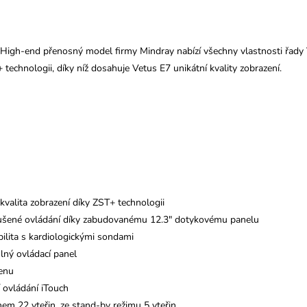
High-end přenosný model firmy Mindray nabízí všechny vlastnosti řad
+ technologii, díky níž dosahuje Vetus E7 unikátní kvality zobrazení.
 kvalita zobrazení díky ZST+ technologii
ušené ovládání díky zabudovanému 12.3" dotykovému panelu
ilita s kardiologickými sondami
ný ovládací panel
enu
í ovládání iTouch
hem 22 vteřin, ze stand-by režimu 5 vteřin