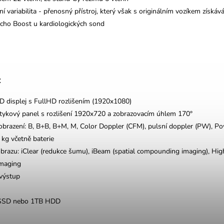
í variabilita - přenosný přístroj, který však s originálním vozíkem získá
cho Boost u kardiologických sond
:
D displej s FullHD rozlišením (1920x1080)
tykový panel s rozlišení 1920x720 a zobrazovacím úhlem 170°
obrazení: B, B+B, B+M, M, Color Doppler (CFM), pulsní doppler (PW), P
 kg včetně baterie
brazu: iClear (redukce šumu), iBeam (spatial compounding imaging), Hig
Imaging
výstup
SSD nebo 1TB HDD