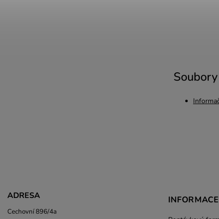
Soubory 
I
nformač
ADRESA
INFORMACE
Cechovní 896/4a