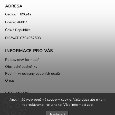
ADRESA
Cechovní 896/4a
Liberec 46007
Česká Republika
DIC/VAT: CZ04057503
INFORMACE PRO VÁS
Poptávkový formulář
Obchodní podmínky
Podmínky ochrany osobních údajů
O nás
FACEBOOK
Ano, i náš web používá soubory cookie. Vaše data ale nikam
neprodáváme, ruku na to. Více informací
zde
.
Nastavení