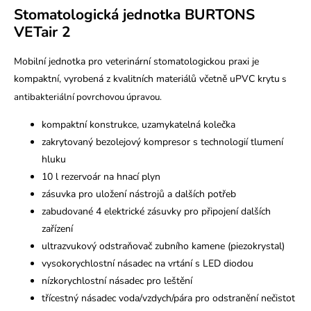
Stomatologická jednotka BURTONS
VETair 2
Mobilní jednotka pro veterinární stomatologickou praxi je
kompaktní, vyrobená z kvalitních materiálů včetně uPVC krytu
s
antibakteriální povrchovou úpravou.
kompaktní konstrukce, uzamykatelná kolečka
zakrytovaný bezolejový kompresor s technologií tlumení
hluku
10 l rezervoár na hnací plyn
zásuvka pro uložení nástrojů a dalších potřeb
zabudované 4 elektrické zásuvky pro připojení dalších
zařízení
ultrazvukový odstraňovač zubního kamene (piezokrystal)
vysokorychlostní násadec na vrtání s LED diodou
nízkorychlostní násadec pro leštění
třícestný násadec voda/vzdych/pára pro odstranění nečistot