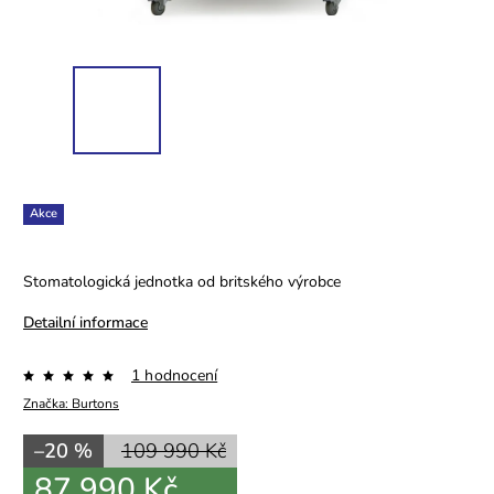
Akce
Stomatologická jednotka od britského výrobce
Detailní informace
1 hodnocení
Značka:
Burtons
–20 %
109 990 Kč
87 990 Kč