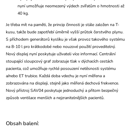
nyní umožňuje neomezený výdech zvířatům o hmotnosti až
40 kg.
Je třeba mít na paměti, že princip činnosti je stále založen na T-
kusu, takže bude zapotřebí úměrně vyšší průtok čerstvého plynu.
S příchodem generátorů kyslíku je však provoz takového systému
na 8-10 l pro krátkodobé nebo nouzové použití proveditelný.
Nový displej nyní poskytuje uživateli více informací. Centrální
stoupající sloupcový graf zobrazuje tlak v dýchacích cestách
pacienta, což umožňuje rychlé posouzení netěsnosti systému
a/nebo ET trubice. Každá doba vdechu je nyní měřena a
zobrazována na displeji, stejně jako měřená dechová frekvence.
Nový přístroj SAV04 poskytuje jednoduchý a přitom bezpečný
způsob ventilace menších a nejzranitelnějších pacientů.
Obsah balení: