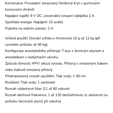
Konstrukce: Provedení: eloxovaný hliníkový kryt s gumovými
koncovými chrániči
Napájecí napětí: 9 V DC, univerzální vstupní nabíječka 2 A
Spotřeba energie: Napájení: 15 wattů
Pojistka na zadním panelu: 2 A
Určené použití: Domácí zvířata o hmotnosti 10 g až 12 kg (při
vysokém průtoku až 40 kg)
Konfigurace anestetického přístroje: T-kus s čerstvým plynem a
anestetikem v nedýchacím okruhu.
Způsob činnosti: IPPV okluzí vývodu. Přístroj s omezeným tlakem
nebo tlakově omezený přístroj
Přednastavený rozsah spuštění: Tlak vody: 1-60 cm
Rozlišení: Tlak vody: 1 centimetr
Rozsah výdechové fáze: 0,1 až 60 sekund
Rozsah dechové frekvence: 1 až 120 dechů/minutu (v závislosti na
průtoku čerstvých plynů při vdechu)