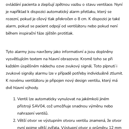
ovládání pacienta a zlepšují zpětnou vazbu o stavu ventilace. Nyní
je například k dispozici automatický alarm přetlaku, který se
rozezní, pokud je cílový tlak překročen o 8 cm. K dispozici je také
alarm, pokud se pacient odpojí od ventilátoru nebo pokud není
během inspirační fáze zjištěn protitlak.
Tyto alarmy jsou navrženy jako informativní a jsou doplněny
vysvětlujícím textem na hlavní obrazovce. Kromě toho se při
každém úspěšném nádechu ozve zvukový signál. Toto pípnutí i
zvukové signály alarmu lze v případě potřeby individuálně ztlumit.
K novému ventilátoru je připojen nový design ventilu, který má
dvě hlavní výhody.
Ventil lze automaticky vynulovat na jakémkoli jiném
přístroji SAV04, což umožňuje snadnou výměnu nebo
nahrazení ventilů.
Větší otvor ve výstupním otvoru ventilu znamená, že otvor
nyní pojme větší zvířata. Výstupní otvor o průměru 12 mm