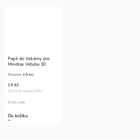
Papír do tiskárny pro
Mindray Vetube 30
Skladem
(>9 ks)
15 Kč
18,15 Kč včetně DPH
57mm x 9m
Do košíku