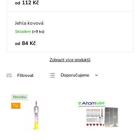
112 Kč
od
Jehla kovová
Skladem
(>9 ks)
84 Kč
od
Zobrazit více produktů
Doporučujeme
Nejlevnější
Nejdražší
Novinka
Nejprodávanější
Tip
Abecedně