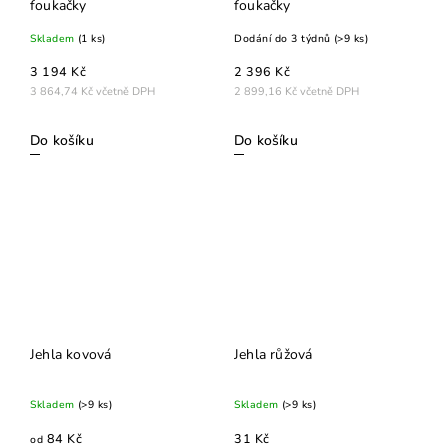
foukačky
foukačky
Skladem
(1 ks)
Dodání do 3 týdnů
(>9 ks)
3 194 Kč
2 396 Kč
3 864,74 Kč včetně DPH
2 899,16 Kč včetně DPH
Do košíku
Do košíku
Jehla kovová
Jehla růžová
Skladem
(>9 ks)
Skladem
(>9 ks)
84 Kč
31 Kč
od