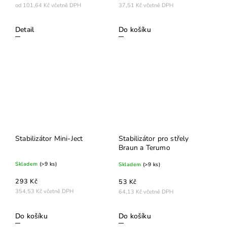
od 101,64 Kč včetně DPH
37,51 Kč včetně DPH
Detail
Do košíku
Stabilizátor Mini-Ject
Stabilizátor pro střely
Braun a Terumo
Skladem
(>9 ks)
Skladem
(>9 ks)
293 Kč
53 Kč
354,53 Kč včetně DPH
64,13 Kč včetně DPH
Do košíku
Do košíku