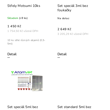
Střely Motsumi 10ks
Set speciál 3ml bez
foukačky
Skladem
(>9 ks)
Na dotaz
1 450 Kč
2 649 Kč
1 754,50 Kč včetně DPH
3 205,29 Kč včetně DPH
10 ks střel různých objemů (0,5-
5ml)
Detail
Detail
Set speciál 5ml bez
Set standard 5ml bez