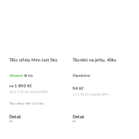
Tělo střely Mini-Ject 5ks
Těsnění na jehlu, 40ks
Skladem
(6 ks)
Objednáno
1 800 Kč
od
94 Kč
od 2 178 Kč včetně DPH
113,74 Kč včetně DPH
Tělo střely Mini-Ject 5ks
Detail
Detail