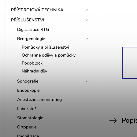
PŘÍSTROJOVÁ TECHNIKA
PŘÍSLUŠENSTVÍ
Digitalizace RTG
Rentgenologie
Pomůcky a příslušenství
Ochranné oděvy a pomůcky
Podoblock
Náhradní díly
Sonografie
Endoskopie
Anestezie a monitoring
Laboratoř
Stomatologie
Popi
Ortopedie
Imobilizace