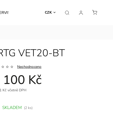
ERVIS
CZK
é RTG VET20-BT
Neohodnoceno
 100 Kč
1 Kč včetně DPH
SKLADEM
(2 ks)