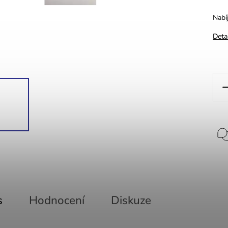
Nabí
Deta
s
Hodnocení
Diskuze