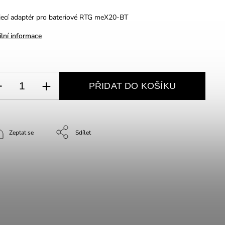
jecí adaptér pro bateriové RTG meX20-BT
ilní informace
PŘIDAT DO KOŠÍKU
Zeptat se
Sdílet