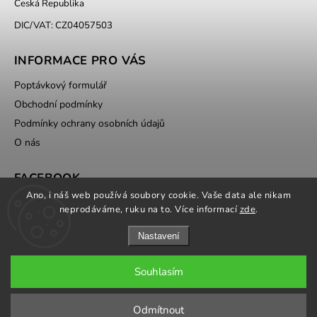
Česká Republika
DIC/VAT: CZ04057503
INFORMACE PRO VÁS
Poptávkový formulář
Obchodní podmínky
Podmínky ochrany osobních údajů
O nás
FACEBOOK
Ano, i náš web používá soubory cookie. Vaše data ale nikam
neprodáváme, ruku na to. Více informací
zde
.
Nastavení
Souhlasím
Copyright 2026
ATOMVET.CZ
. Všechna práva vyhrazena.
Odmítnout
Grafický návrh vytvořil a nakódoval
Shoptak.cz