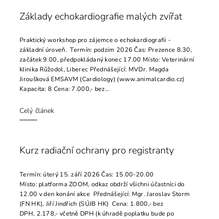
Základy echokardiografie malých zvířat
Praktický workshop pro zájemce o echokardiografii -
základní úroveň. Termín: podzim 2026 Čas: Prezence 8.30,
začátek 9.00, předpokládaný konec 17.00 Místo: Veterinární
klinika Růžodol, Liberec Přednášející: MVDr. Magda
Jiroušková EMSAVM (Cardiology) (www.animalcardio.cz)
Kapacita: 8 Cena: 7.000,- bez...
Celý článek
Kurz radiační ochrany pro registranty
Termín: úterý 15. září 2026 Čas: 15.00-20.00
Místo: platforma ZOOM, odkaz obdrží všichni účastníci do
12.00 v den konání akce Přednášející: Mgr. Jaroslav Storm
(FN HK), Jiří Jindřich (SÚJB HK) Cena: 1.800,- bez
DPH, 2.178,- včetně DPH (k úhradě poplatku bude po