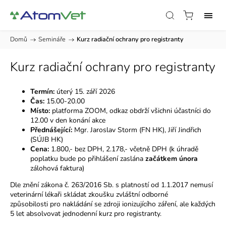
Domů
/
Semináře
/
Kurz radiační ochrany pro registranty
Kurz radiační ochrany pro registranty
Termín:
úterý 15. září
2026
Čas:
15.00-20.00
Místo:
platforma ZOOM, odkaz obdrží všichni účastníci do
12.00 v den konání akce
Přednášející:
Mgr. Jaroslav Storm (FN HK), Jiří Jindřich
(SÚJB HK)
Cena:
1.800,- bez DPH,
2.178,- včetně DPH (k úhradě
poplatku bude po přihlášení zaslána
začátkem února
zálohová faktura)
Dle znění zákona č. 263/2016 Sb. s platností od 1.1.2017 nemusí
veterinární lékaři skládat zkoušku zvláštní odborné
způsobilosti pro nakládání se zdroji ionizujícího záření, ale každých
5 let absolvovat jednodenní kurz pro registranty.