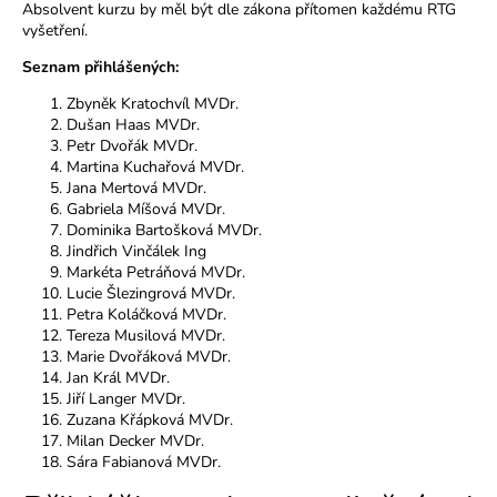
Absolvent kurzu by měl být dle zákona přítomen každému RTG
vyšetření.
Seznam přihlášených:
Zbyněk Kratochvíl MVDr.
Dušan Haas MVDr.
Petr Dvořák MVDr.
Martina Kuchařová MVDr.
Jana Mertová MVDr.
Gabriela Míšová MVDr.
Dominika Bartošková MVDr.
Jindřich Vinčálek Ing
Markéta Petráňová MVDr.
Lucie Šlezingrová MVDr.
Petra Koláčková MVDr.
Tereza Musilová MVDr.
Marie Dvořáková MVDr.
Jan Král MVDr.
Jiří Langer MVDr.
Zuzana Křápková MVDr.
Milan Decker MVDr.
Sára Fabianová MVDr.