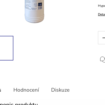
Hypo
Deta
s
Hodnocení
Diskuze
 popis produktu