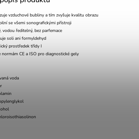
zuje vzduchové bubliny a tím zvyšuje kvalitu obrazu
ilní se všemi sonografickými přístroji
, vodou ředitelný, bez parfemace
je soli ani formyldehyd
ický prostředek třídy I
e normám CE a ISO pro diagnostické gely
ovaná voda
r
olamin
pylenglykol
kohol
loroisothiasolinon