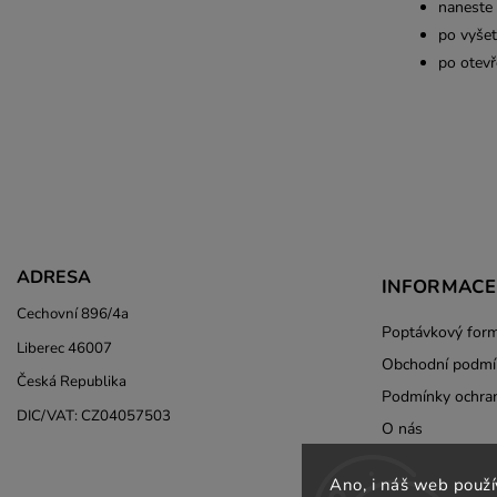
naneste 
po vyšet
po otevř
ADRESA
INFORMACE
Cechovní 896/4a
Poptávkový form
Liberec 46007
Obchodní podmí
Česká Republika
Podmínky ochran
DIC/VAT: CZ04057503
O nás
Ano, i náš web použí