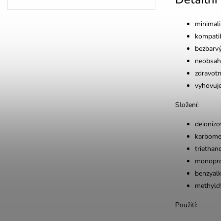
minimali
kompatib
bezbarvý
neobsahu
zdravotn
vyhovuj
Složení:
deioniz
karbome
triethan
monopro
benzyal
methylch
Použití: