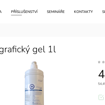
A
PŘÍSLUŠENSTVÍ
SEMINÁŘE
KONTAKTY
S
rafický gel 1l
4
54,4