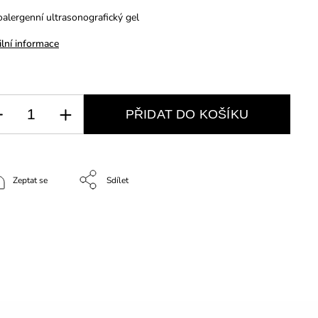
alergenní ultrasonografický gel
ilní informace
PŘIDAT DO KOŠÍKU
Zeptat se
Sdílet